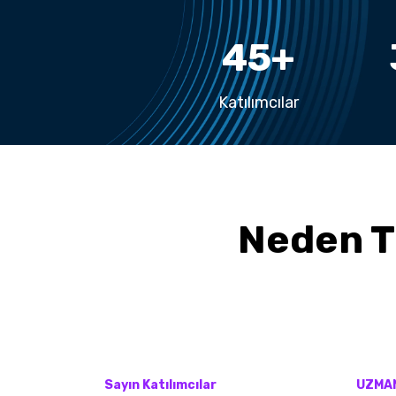
45
+
Katılımcılar
Neden T
Sayın Katılımcılar
UZMA