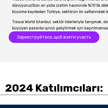
dönüyoruz!Son on yılda üretim hacminde %70’lik dikkat
büyüme kaydeden Türkiye, sektörün ön saflarındaki 
Tissue World İstanbul, sektör liderleriyle tanışmak, d
büyüyen pazarda işinizi geliştirmek için kaçırılmaması 
Зареєструйтеся, щоб взяти участь
2024 Katılımcıları: