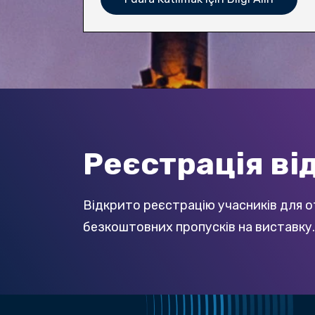
Реєстрація ві
Відкрито реєстрацію учасників для о
безкоштовних пропусків на виставку.