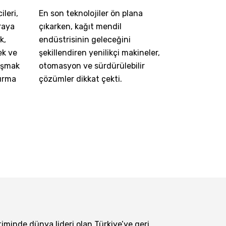
ileri,
En son teknolojiler ön plana
araya
çıkarken, kağıt mendil
k,
endüstrisinin geleceğini
ek ve
şekillendiren yenilikçi makineler,
laşmak
otomasyon ve sürdürülebilir
urma
çözümler dikkat çekti.
timinde dünya lideri olan Türkiye’ye geri