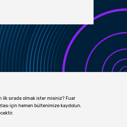
EU Consult
n ilk sırada olmak ister misiniz? Fuar
lası için hemen bültenimize kaydolun.
ektir.