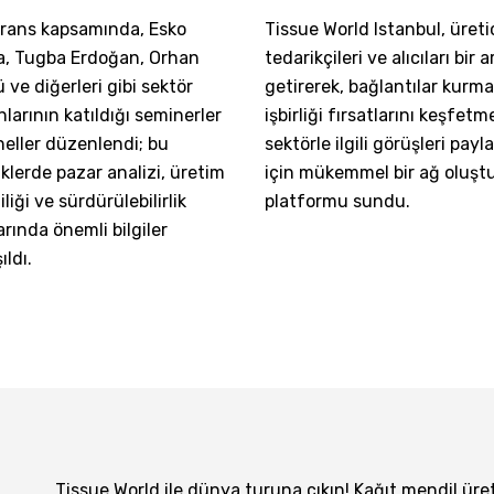
rans kapsamında, Esko
Tissue World Istanbul, üretic
a, Tugba Erdoğan, Orhan
tedarikçileri ve alıcıları bir 
ve diğerleri gibi sektör
getirerek, bağlantılar kurma
arının katıldığı seminerler
işbirliği fırsatlarını keşfetm
neller düzenlendi; bu
sektörle ilgili görüşleri pay
iklerde pazar analizi, üretim
için mükemmel bir ağ oluşt
iliği ve sürdürülebilirlik
platformu sundu.
rında önemli bilgiler
ıldı.
Tissue World ile dünya turuna çıkın! Kağıt mendil üre