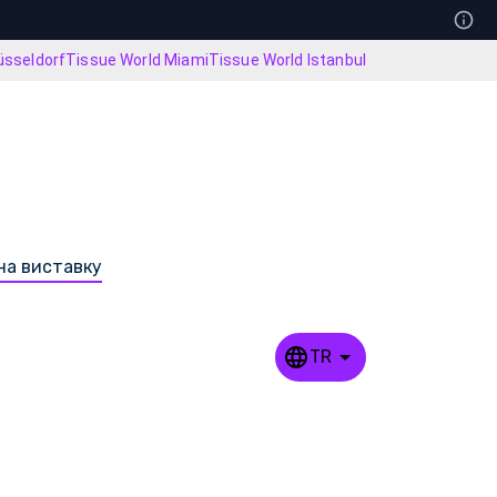
üsseldorf
Tissue World Miami
Tissue World Istanbul
на виставку
TR