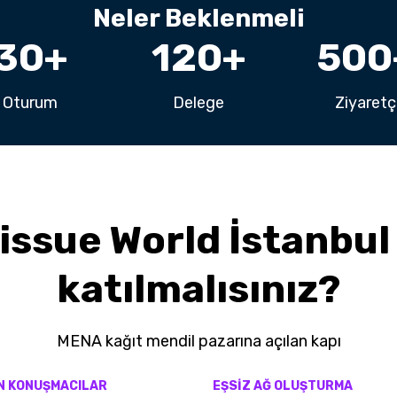
Neler Beklenmeli
30
+
120
+
500
Oturum
Delege
Ziyaretç
issue World İstanbul
katılmalısınız?
MENA kağıt mendil pazarına açılan kapı
N KONUŞMACILAR
EŞSİZ AĞ OLUŞTURMA