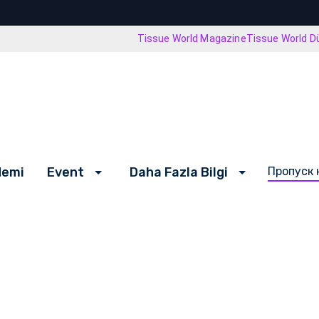
Tissue World Magazine
Tissue World D
demi
Event
Daha Fazla Bilgi
Пропуск 