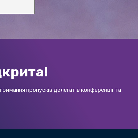
дкрита!
тримання пропусків делегатів конференції та