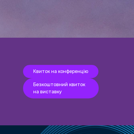
Квиток на конференцію
Безкоштовний квиток
на виставку