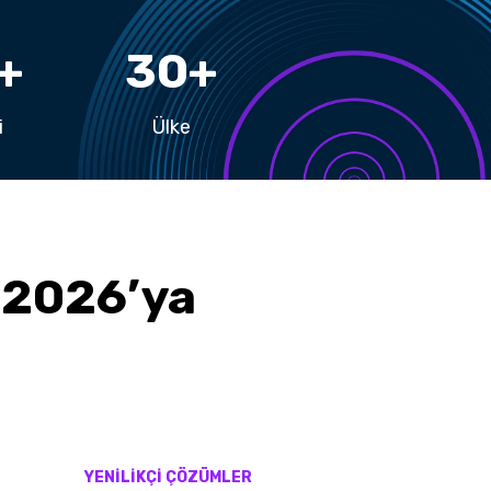
+
30
+
i
Ülke
 2026’ya
YENİLİKÇİ ÇÖZÜMLER