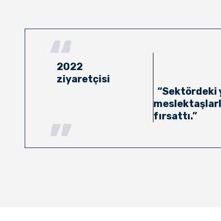
2022
ziyaretçisi
“Sektördeki y
meslektaşlarl
fırsattı.”