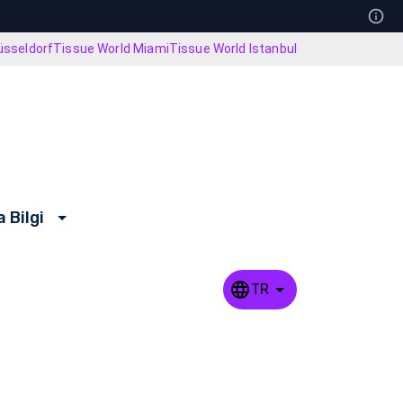
üsseldorf
Tissue World Miami
Tissue World Istanbul
 Bilgi
TR