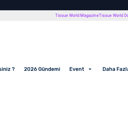
Tissue World Magazine
Tissue World D
iniz ?
2026 Gündemi
Event
Daha Fazla