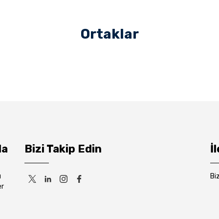
Ortaklar
da
Bizi Takip Edin
İ
ı
Bi
er