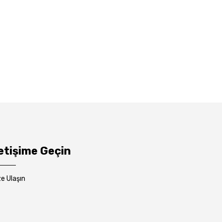
letişime Geçin
ze Ulaşın