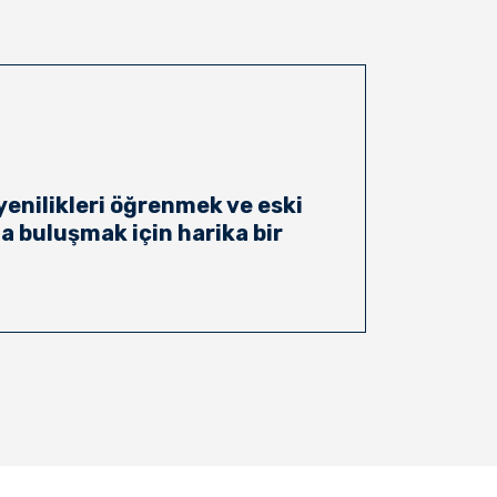
2022
ziyar
enilikleri öğrenmek ve eski
a buluşmak için harika bir